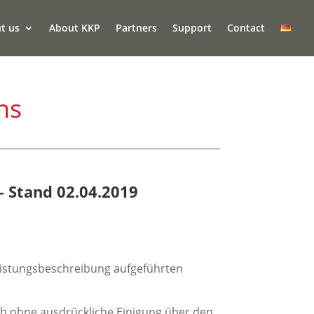
t us
About KKP
Partners
Support
Contact
ns
 Stand 02.04.2019
Leistungsbeschreibung aufgeführten
h ohne ausdrückliche Einigung über den