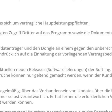
s sich um vertragliche Hauptleistungspflichten.
fugten Zugriff Dritter auf das Programm sowie die Dokumen
naldatenträger und den Dongle an einem gegen den unberecht
hdrücklich auf die Einhaltung der vorliegenden Vertragsb
s aktuellen neuen Releases (Softwarelieferungen) der Soft-In
sprüche können nur geltend gemacht werden, wenn der Kund
h regelmäßig, über das Vorhandensein von Updates über die 
hmer selbst verantwortlich. Er hat ferner die erforderliche
llt werden können.
 team genannten Hinweisen nachzukommen, um das Entstehen