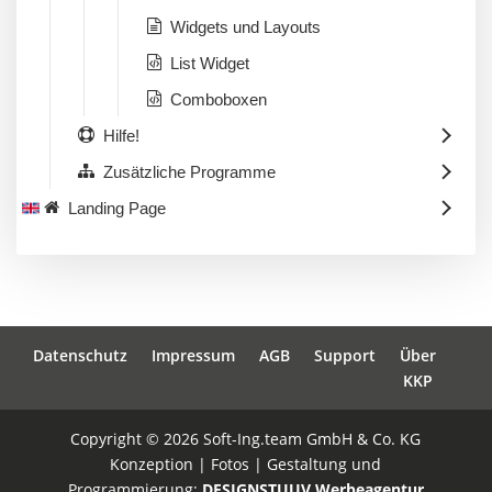
Widgets und Layouts
List Widget
Comboboxen
Hilfe!
Zusätzliche Programme
Landing Page
Datenschutz
Impressum
AGB
Support
Über
KKP
Copyright © 2026 Soft-Ing.team GmbH & Co. KG
Konzeption | Fotos | Gestaltung und
Programmierung:
DESIGNSTUUV Werbeagentur