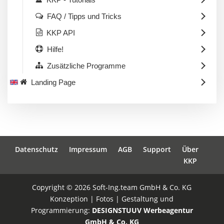
FAQ / Tipps und Tricks
KKP API
Hilfe!
Zusätzliche Programme
Landing Page
Datenschutz
Impressum
AGB
Support
Über
KKP
Copyright © 2026 Soft-Ing.team GmbH & Co. KG
Konzeption | Fotos | Gestaltung und
Programmierung:
DESIGNSTUUV Werbeagentur
GmbH & Co. KG